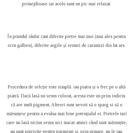
primejdioase iar acolo sunt un pic mai relaxat.
În prundul râului caut diferite pietre mai moi (mai ales pentru
ocru galben), diferite argile și resturi de caramizi din lut ars.
Procedura de selcție este simplă: iau piatra și o frec pe o altă
piatră. Dacă lasă un semn colorat, acesta este un prim indiciu
că are mult pigment. Alteori sunt nevoit să o sparg si să o
mărunțesc pentru a evalua mai bine potențialul ei. Pietrele tari
care nu lasă niciun semn nici macar atunci când sunt mărunțite,
nu sunt potrivite pentru pigmenți și, prin urmare, nu le iau.