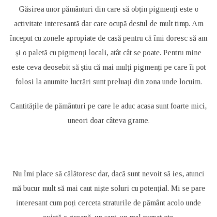
Găsirea unor pământuri din care să obțin pigmenți este o
activitate interesantă dar care ocupă destul de mult timp. Am
început cu zonele apropiate de casă pentru că îmi doresc să am
și o paletă cu pigmenți locali, atât cât se poate. Pentru mine
este ceva deosebit să știu că mai mulți pigmenți pe care îi pot
folosi la anumite lucrări sunt preluați din zona unde locuim.
Cantitățile de pământuri pe care le aduc acasa sunt foarte mici,
uneori doar câteva grame.
Nu îmi place să călătoresc dar, dacă sunt nevoit să ies, atunci
mă bucur mult să mai caut niște soluri cu potențial. Mi se pare
interesant cum poți cerceta straturile de pământ acolo unde