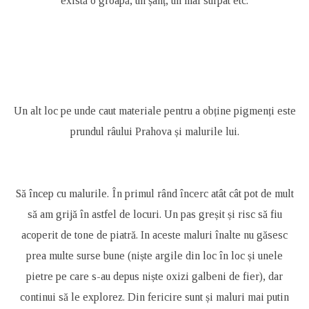
există o groapă, un șanț, un mal surpat etc.
Un alt loc pe unde caut materiale pentru a obține pigmenți este
prundul râului Prahova și malurile lui.
Să încep cu malurile. În primul rând încerc atât cât pot de mult
să am grijă în astfel de locuri. Un pas greșit și risc să fiu
acoperit de tone de piatră. In aceste maluri înalte nu găsesc
prea multe surse bune (niște argile din loc în loc și unele
pietre pe care s-au depus niște oxizi galbeni de fier), dar
continui să le explorez. Din fericire sunt și maluri mai putin